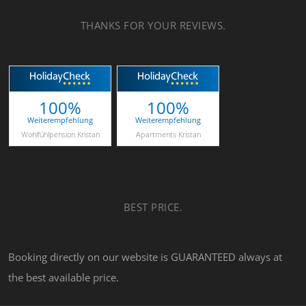
THANKS FOR YOUR REVIEWS.
100%
100%
Weiterempfehlung
Weiterempfehlung
Wohlfühlpension Kristan
Apartments Kristan
BEST PRICE.
Booking directly on our website is GUARANTEED always at
the best available price.